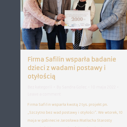
Firma Safilin wsparła badanie
dzieci z wadami postawy i
otyłością
Bez kategorii
By
Sandra Golec
10 maja 2022
Leave a comment
Firma Safilin wsparła kwotą 2 tys. projekt pn.
„Szczytno bez wad postawy i otyłości”. We wtorek, 10
maja w gabinecie Jarosława Matłacha Starosty