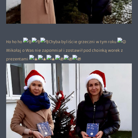
Ho ho ho
Chyba byliście grzeczni w tym roku
Mikołaj o Was nie zapomniał i zostawił pod choinką worek z
prezentami