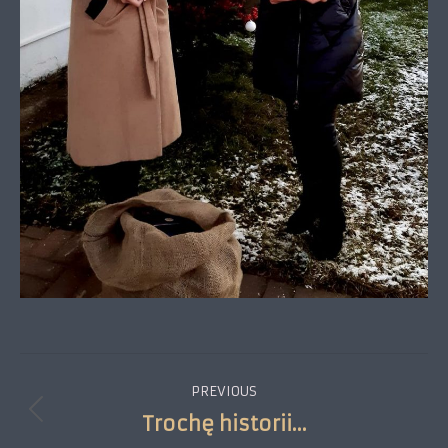
Project
PREVIOUS
navigation
Trochę historii…
Previous