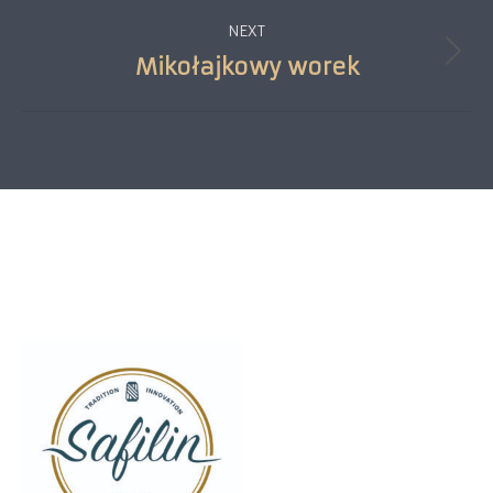
project:
NEXT
Mikołajkowy worek
Next
project:
SZCZYTNO