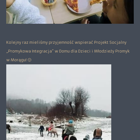
Kolejny raz mieliśmy przyjemność wspierać Projekt Socjalny
„Promykowa Integracja” w Domu dla Dzieci i Młodzieży Promyk
w Morągu! 🙂