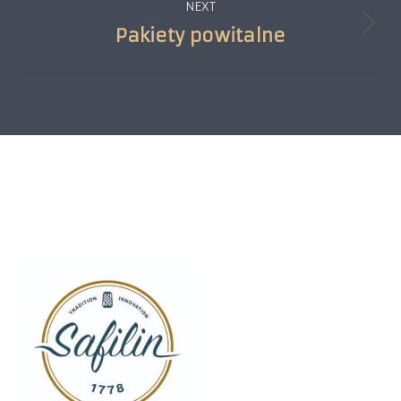
NEXT
Pakiety powitalne
Next
project:
SZCZYTNO