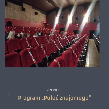
Project
PREVIOUS
navigation
Program „Poleć znajomego”
Previous
project: