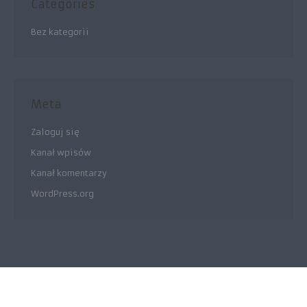
Categories
Bez kategorii
Meta
Zaloguj się
Kanał wpisów
Kanał komentarzy
WordPress.org