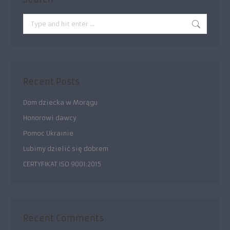
Search:
Recent Posts
Dom dziecka w Morągu
Honorowi dawcy
Pomoc Ukrainie
Lubimy dzielić się dobrem
CERTYFIKAT ISO 9001:2015
Recent Comments