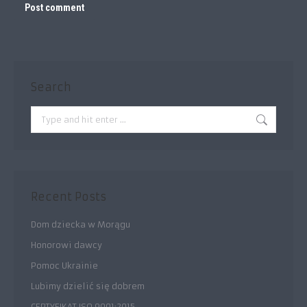
Post comment
Search
Search:
Recent Posts
Dom dziecka w Morągu
Honorowi dawcy
Pomoc Ukrainie
Lubimy dzielić się dobrem
CERTYFIKAT ISO 9001:2015